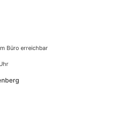
im Büro erreichbar
Uhr
enberg